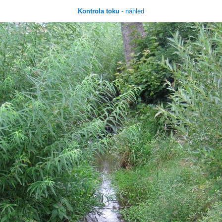
Kontrola toku
- náhled