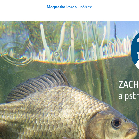
Magnetka karas
- náhled