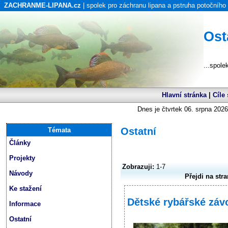
ZACHRANME-LIPANA.cz
| spolek pro záchranu lipana a pstruha potočního
Ost
...spole
Hlavní stránka
|
Cíle
Dnes je čtvrtek 06. srpna 2026
Ostatní
Témata
Články
Projekty
Zobrazuji:
1-7
Návody
Přejdi na stra
Ke stažení
Dětské rybářské záv
Informace
Ostatní