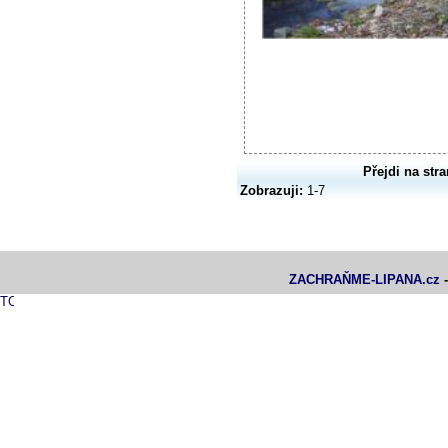
Přejdi na stra
Zobrazuji:
1-7
ZACHRAŇME-LIPANA.cz
-