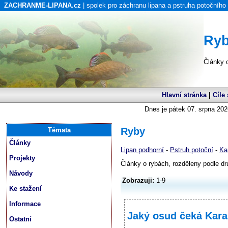
ZACHRANME-LIPANA.cz
| spolek pro záchranu lipana a pstruha potočního
Ry
Články o
Hlavní stránka
|
Cíle
Dnes je pátek 07. srpna 202
Ryby
Témata
Články
Lipan podhorní
-
Pstruh potoční
-
Ka
Projekty
Články o rybách, rozděleny podle dr
Návody
Zobrazuji:
1-9
Ke stažení
Informace
Jaký osud čeká Kar
Ostatní