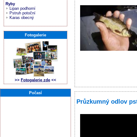
Ryby
Lipan podhorní
Pstruh potoční
Karas obecný
Fotogalerie
>>
Fotogalerie zde
<<
Počasí
Průzkumný odlov ps