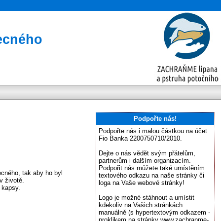
becného
Podpořte nás!
Podpořte nás i malou částkou na účet
Fio Banka 2200750710/2010.
Dejte o nás vědět svým přátelům,
partnerům i dalším organizacím.
Podpořit nás můžete také umístěním
cného, tak aby ho byl
textového odkazu na naše stránky či
v životě.
loga na Vaše webové stránky!
o kapsy.
Logo je možné stáhnout a umístit
kdekoliv na Vašich stránkách
manuálně (s hypertextovým odkazem -
proklikem na stránky www.zachranme-