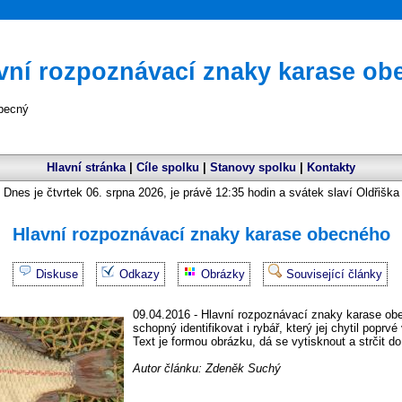
vní rozpoznávací znaky karase o
becný
Hlavní stránka
|
Cíle spolku
|
Stanovy spolku
|
Kontakty
Dnes je čtvrtek 06. srpna 2026, je právě 12:35 hodin a svátek slaví Oldřiška
Hlavní rozpoznávací znaky karase obecného
Diskuse
Odkazy
Obrázky
Související články
09.04.2016 - Hlavní rozpoznávací znaky karase obe
schopný identifikovat i rybář, který jej chytil poprvé 
Text je formou obrázku, dá se vytisknout a strčit d
Autor článku: Zdeněk Suchý