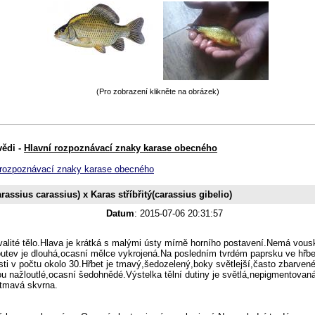
(Pro zobrazení klikněte na obrázek)
vědi -
Hlavní rozpoznávací znaky karase obecného
í rozpoznávací znaky karase obecného
assius carassius) x Karas stříbřitý(carassius gibelio)
Datum
: 2015-07-06 20:31:57
alité tělo.Hlava je krátká s malými ústy mírně horního postavení.Nemá vous
outev je dlouhá,ocasní mělce vykrojená.Na posledním tvrdém paprsku ve hřbetn
osti v počtu okolo 30.Hřbet je tmavý,šedozelený,boky světlejší,často zbarvené
sou nažloutlé,ocasní šedohnědé.Výstelka tělní dutiny je světlá,nepigmentova
 tmavá skvrna.