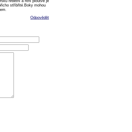
u hřbetní a řitní ploutve je
řicho stříbřité.Boky mohou
kem.
Odpovědět