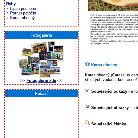
Ryby
Lipan podhorní
Pstruh potoční
Karas obecný
Fotogalerie
Karas obecný
Karas obecný (Carassius caras
stojatých vodách, kde se doží
>>
Fotogalerie zde
<<
Související odkazy
- u t
Počasí
Související obrázky
- u t
Související články