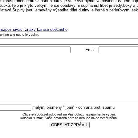
 karasu obecnému.Ocasní ploutev je více vykrojená.Na poslední tvrdém paprsk
oubků.Tělo je kryto velkými,lehce opadavými šupinami.Hřbet je šedý,boky a b
 zlatavé.Šupiny jsou lemovány.Výstelka tělní dutiny je černá s perleťovým les
í rozpoznávací znaky karase obecného
vinné a je nutno je vyplnit.
Email:
malými písmeny "
lipan
" - ochrana proti spamu
Chcete-li obdržet odpověď na Váš dotaz, nezapomeňte vyplnit
kolonku "Email". Vaše emailová adresa nebude nikde zveřejněna.