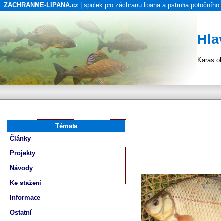
ZACHRANME-LIPANA.cz
| spolek pro záchranu lipana a pstruha potočního
Hla
Karas o
Témata
Články
Projekty
Návody
Ke stažení
Informace
Ostatní