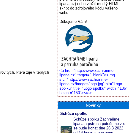
lipana.cz) nebo vložit modrý HTML
skript do zdrojového kódu Vašeho
webu.
Děkujeme Vám!
<a href="http://www.zachranme-
vitých, která žije v teplých
lipana.cz" target="_blank"><img
src="http://www.zachranme-
lipana.cz/images/logo.jpg" alt="Logo
spolku" title="Logo spolku" width="136"
height="150"></a>
Novinky
Schůze spolku
Schůze spolku Zachraňme
lipana a pstruha potočního z.s.
se bude konat dne 26.3 2022
od 14 hodin v penzionu