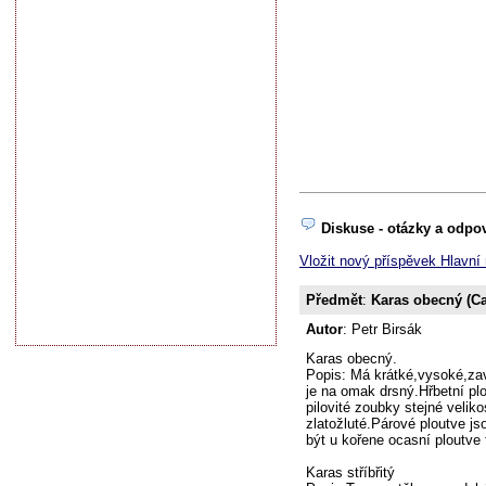
Diskuse - otázky a odpo
Vložit nový příspěvek Hlavn
Předmět
:
Karas obecný (Car
Autor
: Petr Birsák
Karas obecný.
Popis: Má krátké,vysoké,zav
je na omak drsný.Hřbetní pl
pilovité zoubky stejné velik
zlatožluté.Párové ploutve j
být u kořene ocasní ploutve
Karas stříbřitý