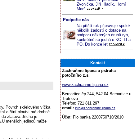
Zvonička, Jiří Hladík, Horní
Marš
Podpořte nás
Na příští rok připravuje spolek
několik žádostí o dotace na
podporu některých druhů ryb,
konkrétně se jedná o KO, LI a
PO. Do konce let
Kontakt
Zachraňme lipana a pstruha
potočního z.s.
www.zachranme-lipana.cz
Bernartice čp 244, 542 04 Bernartice u
Trutnova
Telefon: 721 811 297
ky. Povrch skřelového víčka
email:
info@zachranme-lipana.cz
í a řitní ploutvi má drobné
 do zlatova.Břicho je
Účet: Fio banka 2200750710/2010
ná.U menších jedinců může