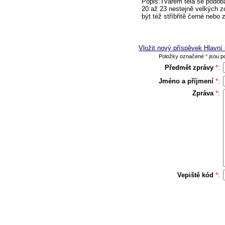
Popis:Tvarem těla se podobá
20 až 23 nestejně velkých z
být též stříbřitě černé nebo
Vložit nový příspěvek Hlavn
Položky označené
*
jsou po
Předmět zprávy
*
:
Jméno a příjmení
*
:
Zpráva
*
:
Vepiště kód
*
: