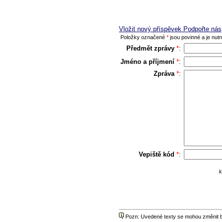
Vložit nový příspěvek Podpořte nás
Položky označené
*
jsou povinné a je nutno
Předmět zprávy
*
:
Jméno a příjmení
*
:
Zpráva
*
:
Vepiště kód
*
:
k
Pozn: Uvedené texty se mohou změnit be