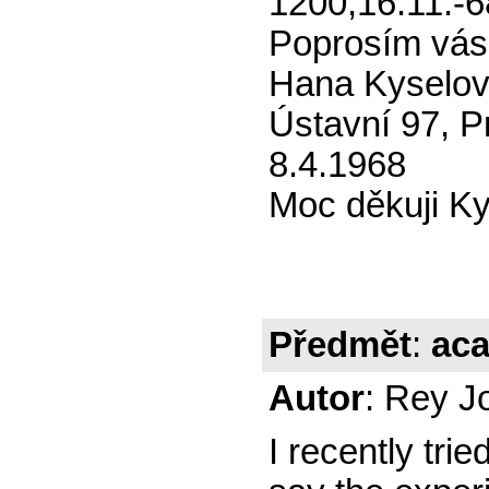
1200,16.11.-6
Poprosím vás 
Hana Kyselo
Ústavní 97, P
8.4.1968
Moc děkuji K
Předmět
:
aca
Autor
: Rey J
I recently trie