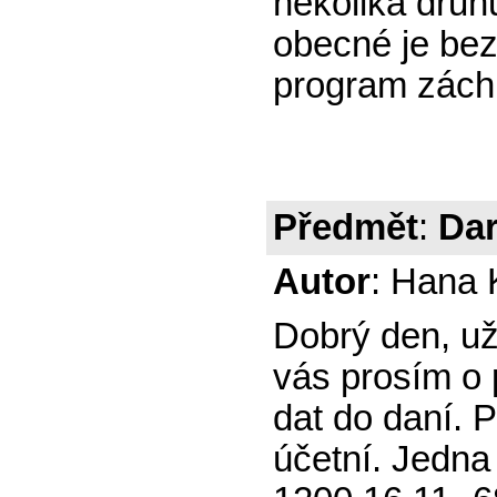
několika druh
obecné je bez
program zách
Předmět
:
Da
Autor
: Hana 
Dobrý den, už
vás prosím o 
dat do daní. P
účetní. Jedna