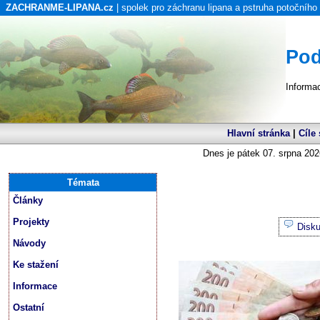
ZACHRANME-LIPANA.cz
| spolek pro záchranu lipana a pstruha potočního
Pod
Informa
Hlavní stránka
|
Cíle
Dnes je pátek 07. srpna 202
Témata
Články
Projekty
Disk
Návody
Ke stažení
Informace
Ostatní