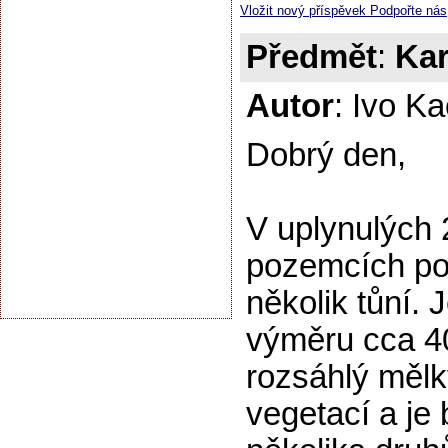
Vložit nový příspěvek Podpořte nás
Předmět
:
Ka
Autor
: Ivo K
Dobrý den,
V uplynulých 
pozemcích po
několik tůní. 
výměru cca 4
rozsáhlý mělký
vegetací a je