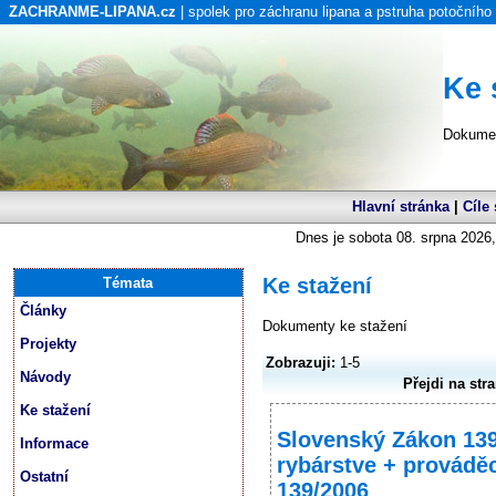
ZACHRANME-LIPANA.cz
| spolek pro záchranu lipana a pstruha potočního
Ke 
Dokumen
Hlavní stránka
|
Cíle
Dnes je sobota 08. srpna 2026,
Ke stažení
Témata
Články
Dokumenty ke stažení
Projekty
Zobrazuji:
1-5
Návody
Přejdi na str
Ke stažení
Slovenský Zákon 139
Informace
rybárstve + provádě
Ostatní
139/2006