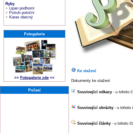
Ryby
Lipan podhorní
Pstruh potoční
Karas obecný
Fotogalerie
Ke stažení
>>
Fotogalerie zde
<<
Dokumenty ke stažení
Počasí
Související odkazy
- u tohoto 
Související obrázky
- u tohoto 
Související články
- u tohoto č