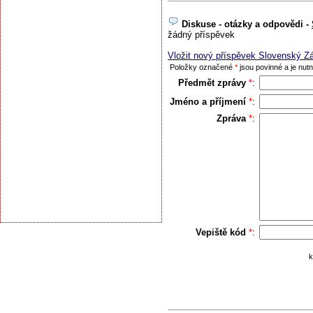
Diskuse - otázky a odpovědi -
žádný příspěvek
Vložit nový příspěvek Slovenský Z
Položky označené
*
jsou povinné a je nutno
Předmět zprávy
*
:
Jméno a příjmení
*
:
Zpráva
*
:
Vepiště kód
*
:
k