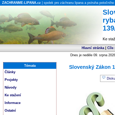
ZACHRANME-LIPANA.cz
| spolek pro záchranu lipana a pstruha potočního
Slo
ryb
139
Ke sta
Hlavní stránka
|
Cíle
Dnes je neděle 09. srpna 2026
Témata
Slovenský Zákon 1
Články
Disk
Projekty
Návody
Ke stažení
Informace
Ostatní