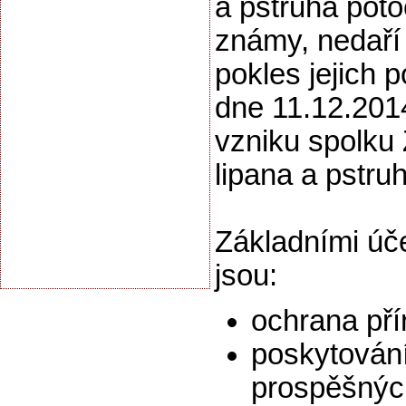
a pstruha poto
známy, nedaří 
pokles jejich p
dne 11.12.201
vzniku spolku
lipana a pstru
Základními úč
jsou:
ochrana pří
poskytován
prospěšnýc