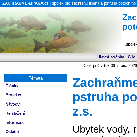
ZACHRANME-LIPANA.cz
| spolek pro záchranu lipana a pstruha potočního
Zac
pot
...spole
Hlavní stránka
|
Cíle
Dnes je čtvrtek 06. srpna 2026
Zachraňme
Témata
Články
pstruha p
Projekty
Návody
z.s.
Ke stažení
Informace
Úbytek vody, 
Ostatní