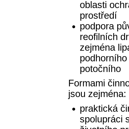
oblasti och
prostředí
podpora pů
reofilních d
zejména li
podhorního 
potočního
Formami činno
jsou zejména:
praktická č
spolupráci 