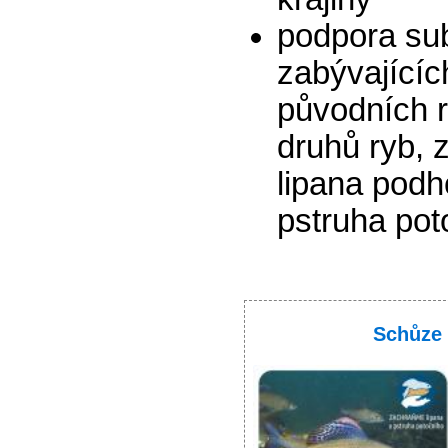
podpora su
zabývající
původních r
druhů ryb, 
lipana podh
pstruha pot
Schůze 