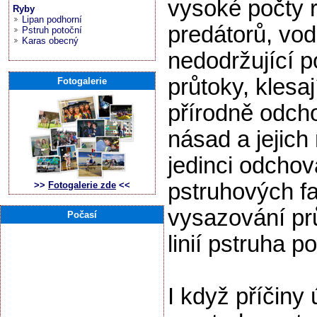
vysoké počty 
Ryby
Lipan podhorní
predátorů, vod
Pstruh potoční
Karas obecný
nedodržující p
průtoky, klesaj
Fotogalerie
přírodně odch
násad a jejich
jedinci odcho
pstruhových f
>>
Fotogalerie zde
<<
vysazování p
Počasí
linií pstruha p
I když příčiny