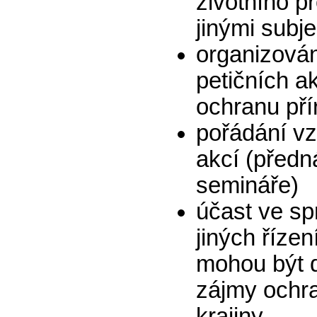
životního pr
jinými subje
organizová
petičních a
ochranu pří
pořádání v
akcí (předn
semináře)
účast ve sp
jiných řízen
mohou být 
zájmy ochra
krajiny