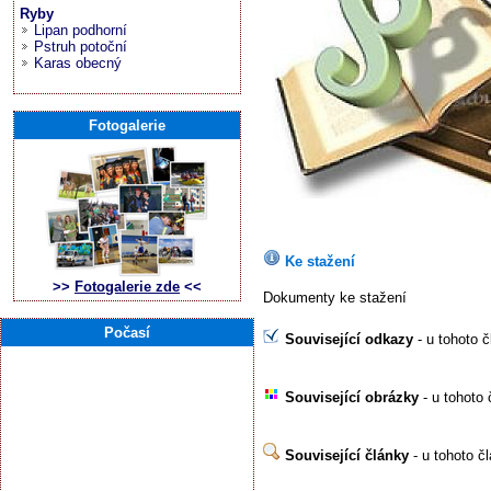
Ryby
Lipan podhorní
Pstruh potoční
Karas obecný
Fotogalerie
Ke stažení
>>
Fotogalerie zde
<<
Dokumenty ke stažení
Počasí
Související odkazy
- u tohoto 
Související obrázky
- u tohoto 
Související články
- u tohoto č