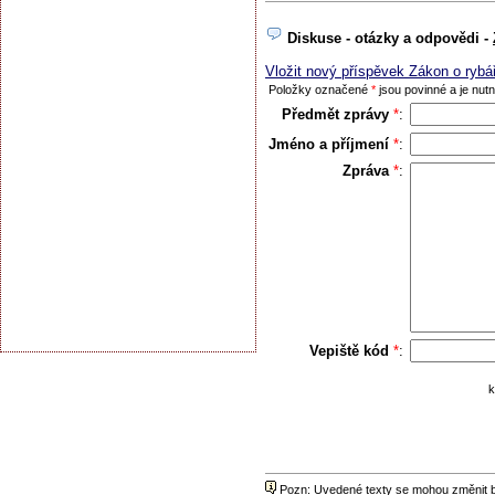
Diskuse - otázky a odpovědi -
Vložit nový příspěvek Zákon o rybá
Položky označené
*
jsou povinné a je nutno
Předmět zprávy
*
:
Jméno a příjmení
*
:
Zpráva
*
:
Vepiště kód
*
:
k
Pozn: Uvedené texty se mohou změnit be