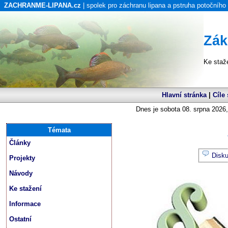
ZACHRANME-LIPANA.cz
| spolek pro záchranu lipana a pstruha potočního
Zák
Ke staž
Hlavní stránka
|
Cíle
Dnes je sobota 08. srpna 2026,
Témata
Články
Disk
Projekty
Návody
Ke stažení
Informace
Ostatní