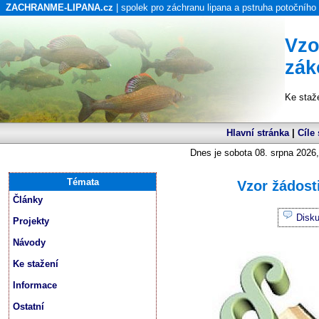
ZACHRANME-LIPANA.cz
| spolek pro záchranu lipana a pstruha potočního
Vzo
zák
Ke staž
Hlavní stránka
|
Cíle
Dnes je sobota 08. srpna 2026,
Témata
Vzor žádost
Články
Disk
Projekty
Návody
Ke stažení
Informace
Ostatní