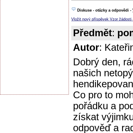
Diskuse - otázky a odpovědi -
Vložit nový příspěvek Vzor žádosti
Předmět
:
po
Autor
: Kateř
Dobrý den, rá
našich netopý
hendikepované
Co pro to mohu
pořádku a pod
získat výjimk
odpověď a ra