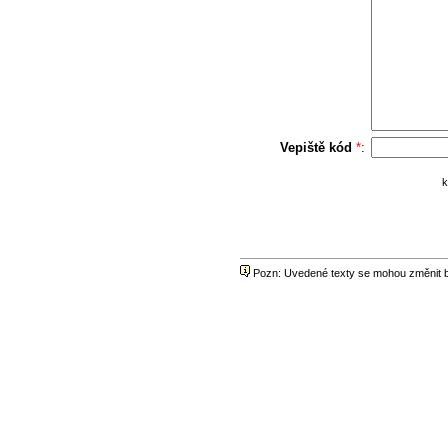
Vepiště kód
*
:
k
Pozn: Uvedené texty se mohou změnit be