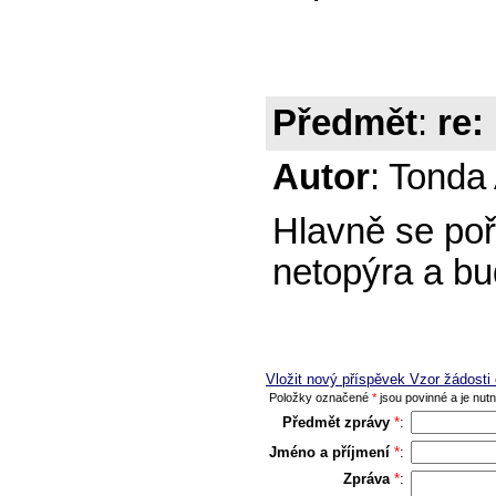
Předmět
:
re
Autor
: Tonda
Hlavně se poř
netopýra a bud
Vložit nový příspěvek Vzor žádosti
Položky označené
*
jsou povinné a je nutno
Předmět zprávy
*
:
Jméno a příjmení
*
:
Zpráva
*
: