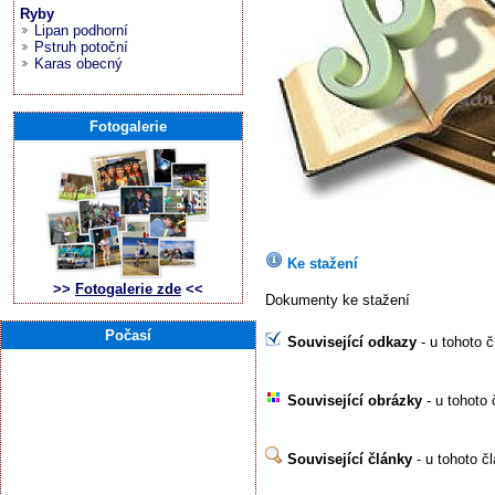
Ryby
Lipan podhorní
Pstruh potoční
Karas obecný
Fotogalerie
Ke stažení
>>
Fotogalerie zde
<<
Dokumenty ke stažení
Počasí
Související odkazy
- u tohoto 
Související obrázky
- u tohoto 
Související články
- u tohoto č