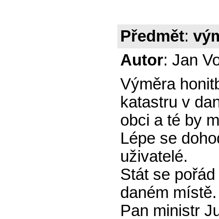
Předmět
:
vým
Autor
: Jan V
Výměra honitb
katastru v da
obci a té by m
Lépe se doho
uživatelé.
Stát se pořád 
daném místě.
Pan ministr J