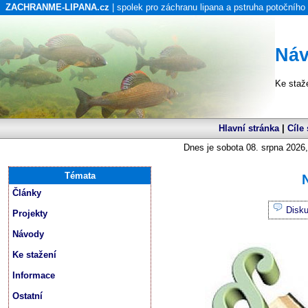
ZACHRANME-LIPANA.cz
| spolek pro záchranu lipana a pstruha potočního
Náv
Ke staž
Hlavní stránka
|
Cíle
Dnes je sobota 08. srpna 2026,
Témata
Články
Disk
Projekty
Návody
Ke stažení
Informace
Ostatní