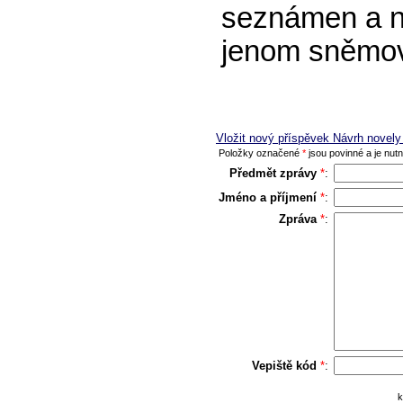
seznámen a ne
jenom sněmov
Vložit nový příspěvek Návrh novely
Položky označené
*
jsou povinné a je nutno
Předmět zprávy
*
:
Jméno a příjmení
*
:
Zpráva
*
:
Vepiště kód
*
:
k