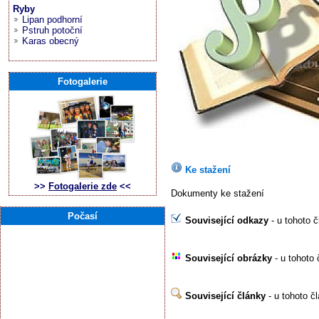
Ryby
Lipan podhorní
Pstruh potoční
Karas obecný
Fotogalerie
Ke stažení
>>
Fotogalerie zde
<<
Dokumenty ke stažení
Počasí
Související odkazy
- u tohoto 
Související obrázky
- u tohoto 
Související články
- u tohoto č