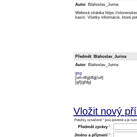
Autor
: Blahoslav_Jurina
Webová stránka https://slovenskeon
kasín. Všetky informácie, ktoré p
Předmět
:
Blahoslav_Jurina
Autor
: Blahoslav_Jurina
gsg
[url=dfg]dfg[/url]
[gf](gfdg)
Vložit nový př
Položky označené
*
jsou povinné a je nutno
Předmět zprávy
*
:
Jméno a příjmení
*
: