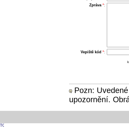
Zpráva
*
:
Vepiště kód
*
:
k
Pozn: Uvedené 
upozornění. Obrá