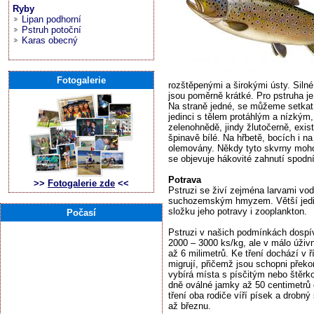
Ryby
Lipan podhorní
Pstruh potoční
Karas obecný
Fotogalerie
rozštěpenými a širokými ústy. Silné 
jsou poměrně krátké. Pro pstruha j
Na straně jedné, se můžeme setkat 
jedinci s tělem protáhlým a nízkým
zelenohnědě, jindy žlutočerně, exist
špinavě bílé. Na hřbetě, bocích i na
olemovány. Někdy tyto skvrny mohou
se objevuje hákovité zahnutí spodní 
Potrava
>>
Fotogalerie zde
<<
Pstruzi se živí zejména larvami vo
suchozemským hmyzem. Větší jedinci
složku jeho potravy i zooplankton.
Počasí
Pstruzi v našich podmínkách dospíva
2000 – 3000 ks/kg, ale v málo úživn
až 6 milimetrů. Ke tření dochází v ř
migrují, přičemž jsou schopni překo
vybírá místa s písčitým nebo štěrk
dně oválné jamky až 50 centimetrů 
tření oba rodiče víří písek a drobný
až březnu.