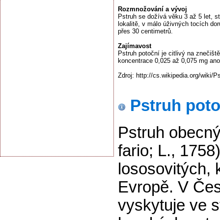
Rozmnožování a vývoj
Pstruh se dožívá věku 3 až 5 let, st
lokalitě, v málo úživných tocích do
přes 30 centimetrů.
Zajímavost
Pstruh potoční je citlivý na znečišt
koncentrace 0,025 až 0,075 mg anorg
Zdroj: http://cs.wikipedia.org/wiki
Pstruh poto
Pstruh obecný
fario; L., 1758
lososovitých, 
Evropě. V Čes
vyskytuje ve s