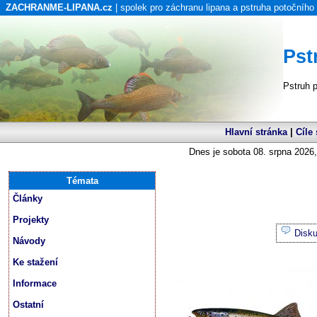
ZACHRANME-LIPANA.cz
| spolek pro záchranu lipana a pstruha potočního
Pst
Pstruh 
Hlavní stránka
|
Cíle
Dnes je sobota 08. srpna 2026,
Témata
Články
Projekty
Disk
Návody
Ke stažení
Informace
Ostatní