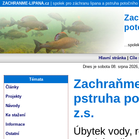
ZACHRANME-LIPANA.cz
| spolek pro záchranu lipana a pstruha potočního
Zac
pot
...spole
Hlavní stránka
|
Cíle
Dnes je sobota 08. srpna 2026,
Zachraňme
Témata
Články
pstruha p
Projekty
Návody
z.s.
Ke stažení
Informace
Úbytek vody, 
Ostatní