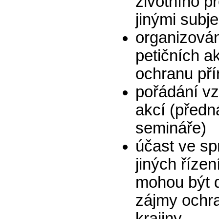
životního pr
jinými subje
organizová
petičních a
ochranu pří
pořádání v
akcí (předn
semináře)
účast ve sp
jiných řízen
mohou být 
zájmy ochra
krajiny