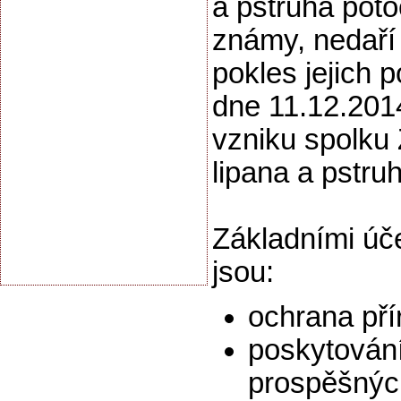
a pstruha poto
známy, nedaří 
pokles jejich p
dne 11.12.201
vzniku spolku
lipana a pstru
Základními úč
jsou:
ochrana pří
poskytován
prospěšnýc