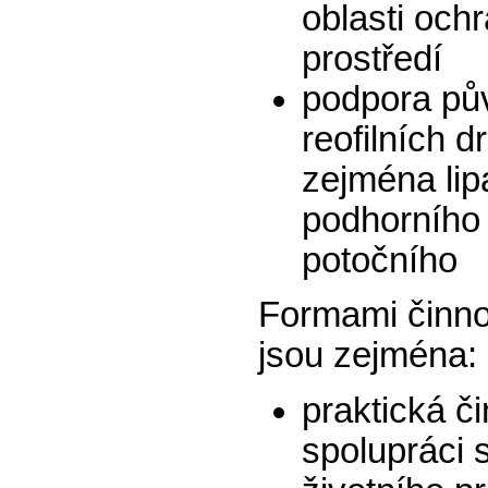
oblasti och
prostředí
podpora pů
reofilních d
zejména li
podhorního 
potočního
Formami činno
jsou zejména:
praktická č
spolupráci 