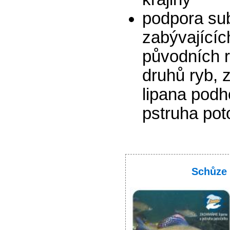
podpora su
zabývající
původních r
druhů ryb, 
lipana podh
pstruha pot
Schůze 