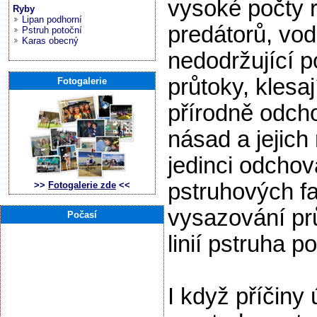
vysoké počty 
Ryby
Lipan podhorní
predátorů, vod
Pstruh potoční
Karas obecný
nedodržující p
průtoky, klesaj
Fotogalerie
přírodně odch
násad a jejich
jedinci odcho
pstruhových f
>>
Fotogalerie zde
<<
vysazování p
Počasí
linií pstruha p
I když příčiny