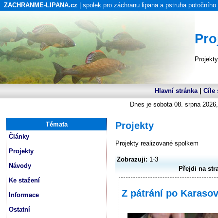
ZACHRANME-LIPANA.cz
| spolek pro záchranu lipana a pstruha potočního
Pro
Projekt
Hlavní stránka
|
Cíle
Dnes je sobota 08. srpna 2026,
Projekty
Témata
Články
Projekty realizované spolkem
Projekty
Zobrazuji:
1-3
Návody
Přejdi na str
Ke stažení
Z pátrání po Karaso
Informace
Ostatní