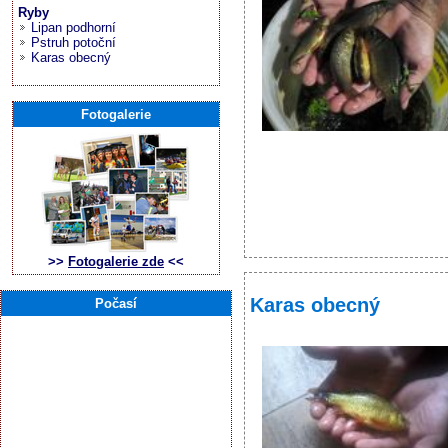
Ryby
Lipan podhorní
Pstruh potoční
Karas obecný
Fotogalerie
>>
Fotogalerie zde
<<
Karas obecný
Počasí