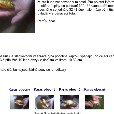
Místo bude zachováno v tajnosti. Pro prvotní informa
spočítat šupiny na postraní čáře. U karase stříbrné
obecného se jedná o 32-41 šupin ale může být i tři
vkládány srovnávací fota.
Petrův Zdar
sius) je sladkovodní všežravá ryba podobná kaprovi spadající do čeledi kapro
vá přibližně 10 let a obvykle dorůstá velikosti 10-30 cm.
ohoto článku nejsou žádné související odkazy
Karas obecný
Karas obecný
Karas obecný
Karas obecný
(Pro větší náhled klikněte na obrázek)