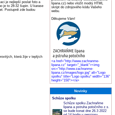
ci je nejlepší poslat foto a
lipana.cz) nebo vložit modrý HTML
ho je to 28-32 šupin. U karase
skript do zdrojového kódu Vašeho
cet. Postupně zde budou
webu.
Děkujeme Vám!
vitých, která žije v teplých
<a href="http://www.zachranme-
lipana.cz" target="_blank"><img
src="http://www.zachranme-
lipana.cz/images/logo.jpg" alt="Logo
spolku" title="Logo spolku" width="136"
height="150"></a>
Novinky
Schůze spolku
Schůze spolku Zachraňme
lipana a pstruha potočního z.s.
se bude konat dne 26.3 2022
od 14 hodin v penzionu