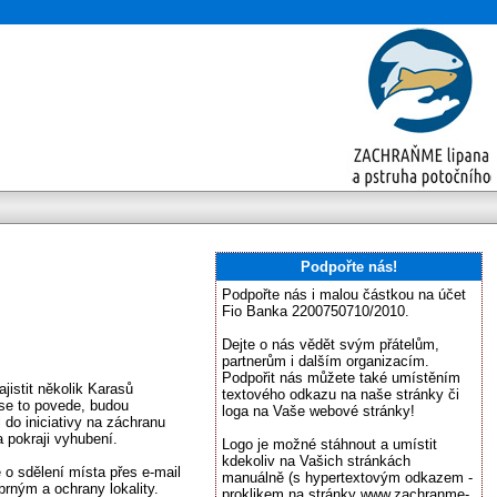
Podpořte nás!
Podpořte nás i malou částkou na účet
Fio Banka 2200750710/2010.
Dejte o nás vědět svým přátelům,
partnerům i dalším organizacím.
Podpořit nás můžete také umístěním
istit několik Karasů
textového odkazu na naše stránky či
se to povede, budou
loga na Vaše webové stránky!
do iniciativy na záchranu
a pokraji vyhubení.
Logo je možné stáhnout a umístit
kdekoliv na Vašich stránkách
o sdělení místa přes e-mail
manuálně (s hypertextovým odkazem -
íbrným a ochrany lokality.
proklikem na stránky www.zachranme-