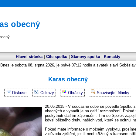
as obecný
becný
Hlavní stránka
|
Cíle spolku
|
Stanovy spolku
|
Kontakty
Dnes je sobota 08. srpna 2026, je právě 07:12 hodin a svátek slaví Soběslav
Karas obecný
Diskuse
Odkazy
Obrázky
Související články
20.05.2015 - V současné době se povedlo Spolku zaj
obecných a vysadit je na další rozmnožení. Pokud 
poskytnuti dalším zájemcům. Tím se Spolek zapojil 
kdysi běžného druhu naších vod, který se ocitnul n
Pokud máte informace o možném výskytu, prosíme 
z důvodu zjištění, jestli není křížený s karasem stř