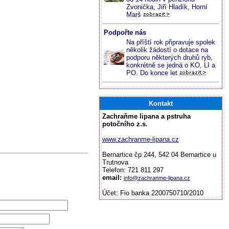
Zvonička, Jiří Hladík, Horní
Marš
Podpořte nás
Na příští rok připravuje spolek
několik žádostí o dotace na
podporu některých druhů ryb,
konkrétně se jedná o KO, LI a
PO. Do konce let
Kontakt
Zachraňme lipana a pstruha
potočního z.s.
www.zachranme-lipana.cz
Bernartice čp 244, 542 04 Bernartice u
Trutnova
Telefon: 721 811 297
email:
info@zachranme-lipana.cz
Účet: Fio banka 2200750710/2010