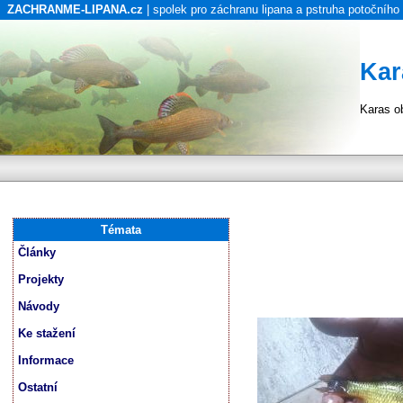
ZACHRANME-LIPANA.cz
| spolek pro záchranu lipana a pstruha potočního
Kar
Karas o
Témata
Články
Projekty
Návody
Ke stažení
Informace
Ostatní