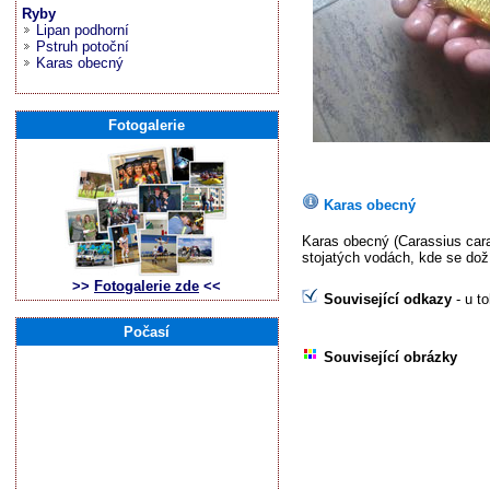
Ryby
Lipan podhorní
Pstruh potoční
Karas obecný
Fotogalerie
Karas obecný
Karas obecný (Carassius caras
stojatých vodách, kde se doží
>>
Fotogalerie zde
<<
Související odkazy
- u t
Počasí
Související obrázky