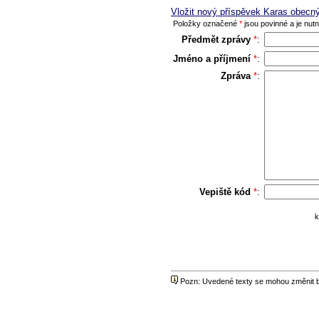
Vložit nový příspěvek Karas obecn
Položky označené
*
jsou povinné a je nutno
Předmět zprávy
*
:
Jméno a příjmení
*
:
Zpráva
*
:
Vepiště kód
*
:
k
Pozn: Uvedené texty se mohou změnit be