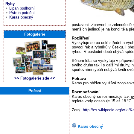
Ryby
Lipan podhorní
Pstruh potoční
Karas obecný
postavení. Zbarvení je zelenošedé 
menších jedinců je na konci těla př
Fotogalerie
Rozšíření
Vyskytuje se po celé střední a vých
povodí řek a rybníků v Česku. I pře
rybou. V poslední době obývá spíše o
Během léta se vyskytuje v přípovrch
svého druhu tak i s dalšími druhy, 
sportovními rybáři nebývá kvůli sv
>>
Fotogalerie zde
<<
Potrava
Karas pro obživu využívá zooplankto
Počasí
Rozmnožování
Karas obecný se rozmnožuje tzv. g
teplota vody dosahuje 15 až 18 °C.
Zdroj:
http://cs.wikipedia.org/wiki/
Karas obecný