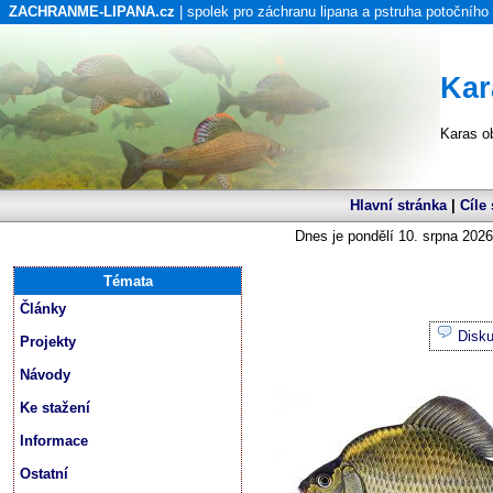
ZACHRANME-LIPANA.cz
| spolek pro záchranu lipana a pstruha potočního
Kar
Karas o
Hlavní stránka
|
Cíle
Dnes je pondělí 10. srpna 2026
Témata
Články
Disk
Projekty
Návody
Ke stažení
Informace
Ostatní