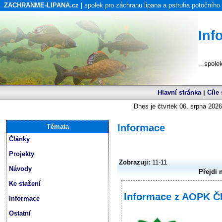
ZACHRANME-LIPANA.cz
| spolek pro záchranu lipana a pstruha potočního
Inf
...spole
Hlavní stránka
|
Cíle
Dnes je čtvrtek 06. srpna 2026
Informace
Témata
Články
Projekty
Zobrazuji:
11-11
Návody
Přejdi 
Ke stažení
Informace z AOPK Č
Informace
Ostatní