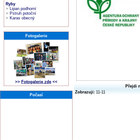
Ryby
Lipan podhorní
Pstruh potoční
Karas obecný
Fotogalerie
>>
Fotogalerie zde
<<
Přejdi 
Zobrazuji:
11-11
Počasí