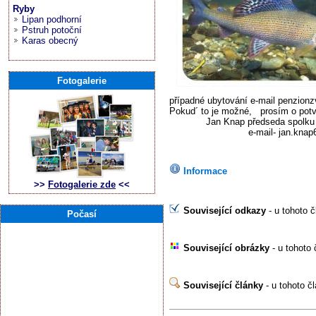
Ryby
Lipan podhorní
Pstruh potoční
Karas obecný
Fotogalerie
případné ubytování e
Pokud´ to je možné, pr
Jan Knap předseda spolk
e-mail- jan.knap62@
Informace
>>
Fotogalerie zde
<<
Související odkazy
- u tohoto 
Počasí
Související obrázky
- u tohoto 
Související články
- u tohoto č