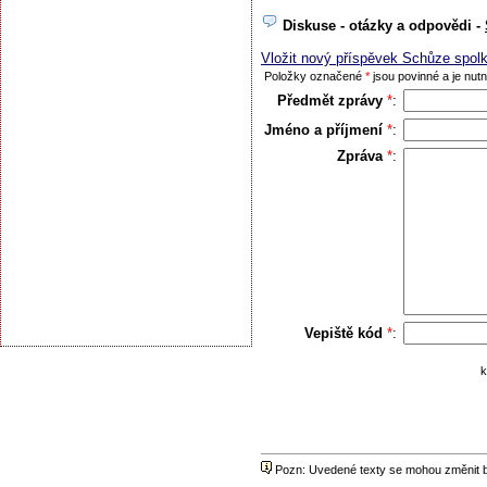
Diskuse - otázky a odpovědi -
Vložit nový příspěvek Schůze spol
Položky označené
*
jsou povinné a je nutno
Předmět zprávy
*
:
Jméno a příjmení
*
:
Zpráva
*
:
Vepiště kód
*
:
k
Pozn: Uvedené texty se mohou změnit be