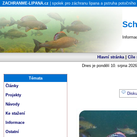
ZACHRANME-LIPANA.cz
| spolek pro záchranu lipana a pstruha potočního
Sch
Informa
Hlavní stránka
|
Cíle
Dnes je pondělí 10. srpna 2026
Témata
Články
Disk
Projekty
Návody
Ke stažení
Informace
Ostatní